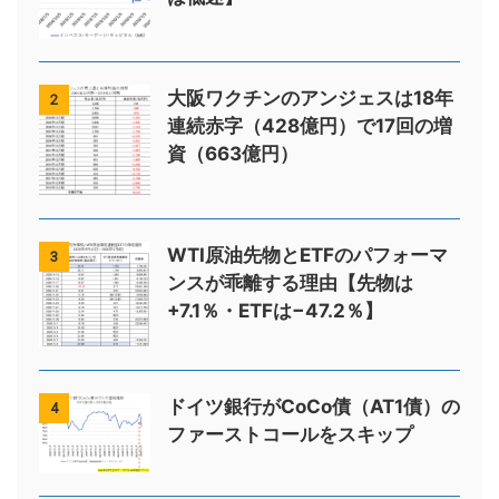
大阪ワクチンのアンジェスは18年
2
連続赤字（428億円）で17回の増
資（663億円）
WTI原油先物とETFのパフォーマ
3
ンスが乖離する理由【先物は
+7.1％・ETFは−47.2％】
ドイツ銀行がCoCo債（AT1債）の
4
ファーストコールをスキップ