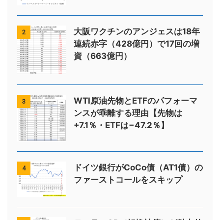
大阪ワクチンのアンジェスは18年
2
連続赤字（428億円）で17回の増
資（663億円）
WTI原油先物とETFのパフォーマ
3
ンスが乖離する理由【先物は
+7.1％・ETFは−47.2％】
ドイツ銀行がCoCo債（AT1債）の
4
ファーストコールをスキップ