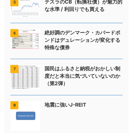
テスラのCB（転換社債）が魅力的
5
な水準 / 利回りでも買える
絶好調のデンマーク・カバードボ
6
ンドはデュレーションが変化する
特殊な債券
国民はふるさと納税がおかしい制
7
度だと本当に気づいていないのか
（第2弾）
地震に強いJ-REIT
8