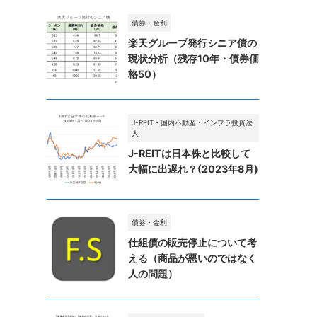
債券・金利
楽天グループ発行シニア債の
現状分析（残存10年・債券価
格50）
J-REIT・国内不動産・インフラ投資法
人
J-REITは日本株と比較して
大幅に出遅れ？(2023年8月)
債券・金利
仕組債の販売停止について考
える（商品が悪いのではなく
人の問題）