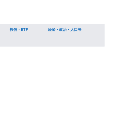
投信・ETF
経済・政治・人口等