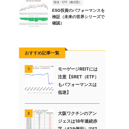
投信・ETF（株式型）
ESG投資のパフォーマンスを
検証（未来の世界シリーズで
確認）
おすすめ記事一覧
モーゲージREITには
1
注意【SRET（ETF）
もパフォーマンスは
低迷】
大阪ワクチンのアン
2
ジェスは18年連続赤
字（428億円）で17