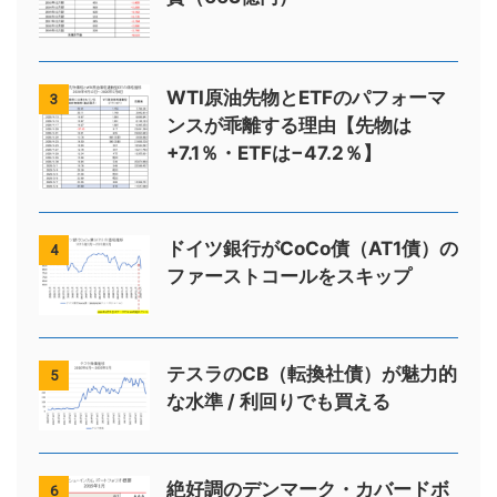
WTI原油先物とETFのパフォーマ
3
ンスが乖離する理由【先物は
+7.1％・ETFは−47.2％】
ドイツ銀行がCoCo債（AT1債）の
4
ファーストコールをスキップ
テスラのCB（転換社債）が魅力的
5
な水準 / 利回りでも買える
絶好調のデンマーク・カバードボ
6