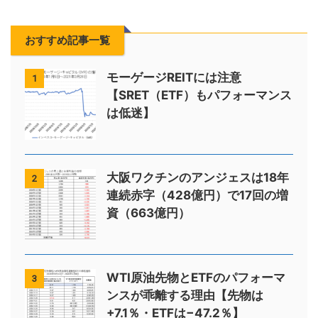
おすすめ記事一覧
モーゲージREITには注意
1
【SRET（ETF）もパフォーマンス
は低迷】
大阪ワクチンのアンジェスは18年
2
連続赤字（428億円）で17回の増
資（663億円）
WTI原油先物とETFのパフォーマ
3
ンスが乖離する理由【先物は
+7.1％・ETFは−47.2％】