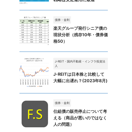
債券・金利
楽天グループ発行シニア債の
現状分析（残存10年・債券価
格50）
J-REIT・国内不動産・インフラ投資法
人
J-REITは日本株と比較して
大幅に出遅れ？(2023年8月)
債券・金利
仕組債の販売停止について考
える（商品が悪いのではなく
人の問題）