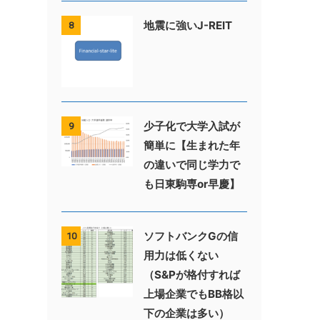
地震に強いJ-REIT
8
少子化で大学入試が
9
簡単に【生まれた年
の違いで同じ学力で
も日東駒専or早慶】
ソフトバンクGの信
10
用力は低くない
（S&Pが格付すれば
上場企業でもBB格以
下の企業は多い）