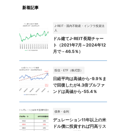
新着記事
J-REIT・国内不動産・インフラ投資法
人
ドル建てJ-REIT長期チャー
ト（2021年7月～2024年12
月で－46.5％）
投信・ETF（株式型）
日経平均は高値から-9.9％ま
で回復したが4.3倍ブルファ
ンドは高値から-55.4％
債券・金利
デュレーション11年以上の米
ドル債に投資すれば円高リス