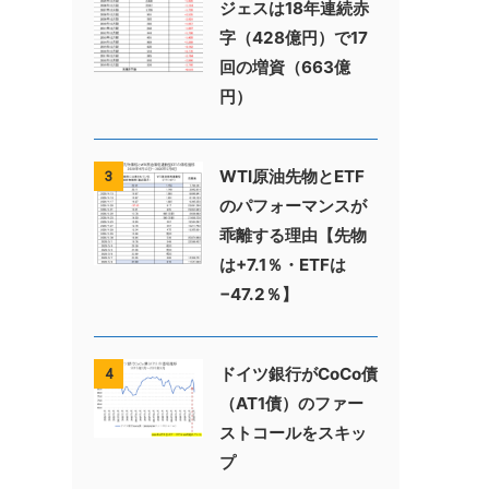
ジェスは18年連続赤
字（428億円）で17
回の増資（663億
円）
WTI原油先物とETF
3
のパフォーマンスが
乖離する理由【先物
は+7.1％・ETFは
−47.2％】
ドイツ銀行がCoCo債
4
（AT1債）のファー
ストコールをスキッ
プ