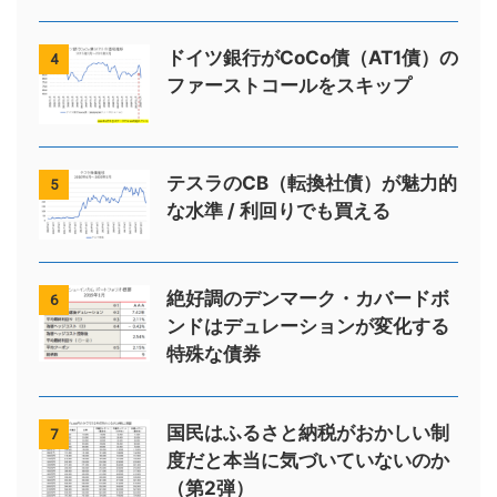
ドイツ銀行がCoCo債（AT1債）の
4
ファーストコールをスキップ
テスラのCB（転換社債）が魅力的
5
な水準 / 利回りでも買える
絶好調のデンマーク・カバードボ
6
ンドはデュレーションが変化する
特殊な債券
国民はふるさと納税がおかしい制
7
度だと本当に気づいていないのか
（第2弾）