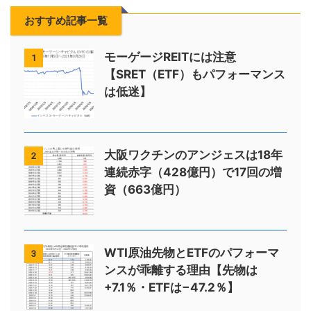
おすすめ記事一覧
モーゲージREITには注意
1
【SRET（ETF）もパフォーマンス
は低迷】
大阪ワクチンのアンジェスは18年
2
連続赤字（428億円）で17回の増
資（663億円）
WTI原油先物とETFのパフォーマ
3
ンスが乖離する理由【先物は
+7.1％・ETFは−47.2％】