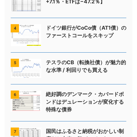
+7.1％・ETFは−47.2％】
ドイツ銀行がCoCo債（AT1債）の
4
ファーストコールをスキップ
テスラのCB（転換社債）が魅力的
5
な水準 / 利回りでも買える
絶好調のデンマーク・カバードボ
6
ンドはデュレーションが変化する
特殊な債券
国民はふるさと納税がおかしい制
7