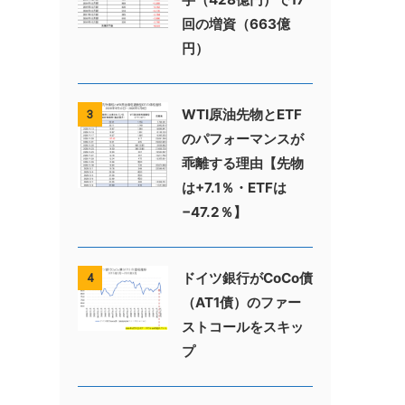
回の増資（663億
円）
WTI原油先物とETF
3
のパフォーマンスが
乖離する理由【先物
は+7.1％・ETFは
−47.2％】
ドイツ銀行がCoCo債
4
（AT1債）のファー
ストコールをスキッ
プ