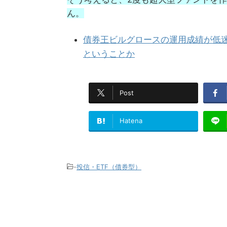
ん。
債券王ビルグロースの運用成績が低迷
ということか
Post
Hatena
-
投信・ETF（債券型）