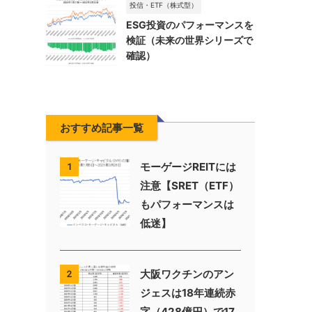
投信・ETF（株式型）
ESG投資のパフォーマンスを
検証（未来の世界シリーズで
確認）
おすすめ記事一覧
モーゲージREITには
1
注意【SRET（ETF）
もパフォーマンスは
低迷】
大阪ワクチンのアン
2
ジェスは18年連続赤
字（428億円）で17