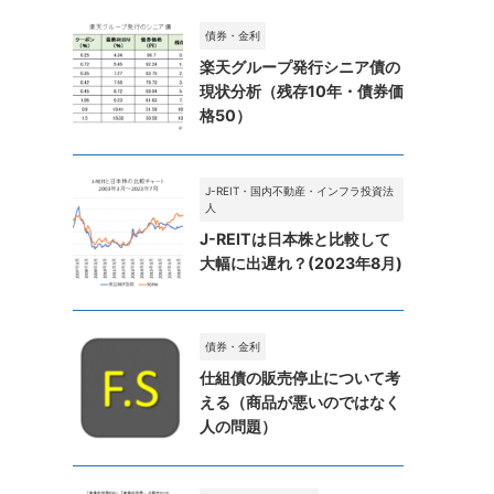
債券・金利
楽天グループ発行シニア債の
現状分析（残存10年・債券価
格50）
J-REIT・国内不動産・インフラ投資法
人
J-REITは日本株と比較して
大幅に出遅れ？(2023年8月)
債券・金利
仕組債の販売停止について考
える（商品が悪いのではなく
人の問題）