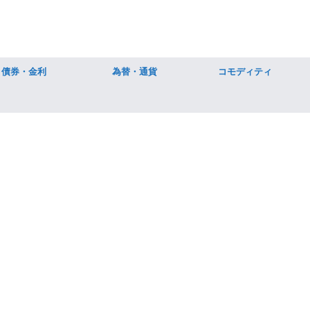
債券・金利
為替・通貨
コモディティ