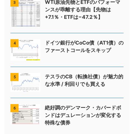
WTI原油先物とETFのパフォーマ
3
ンスが乖離する理由【先物は
+7.1％・ETFは−47.2％】
ドイツ銀行がCoCo債（AT1債）の
4
ファーストコールをスキップ
テスラのCB（転換社債）が魅力的
5
な水準 / 利回りでも買える
絶好調のデンマーク・カバードボ
6
ンドはデュレーションが変化する
特殊な債券