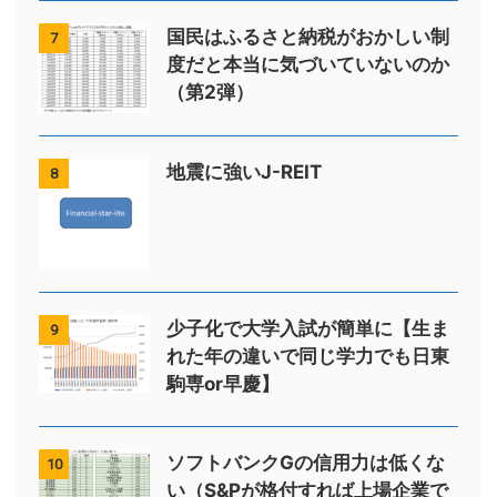
国民はふるさと納税がおかしい制
7
度だと本当に気づいていないのか
（第2弾）
地震に強いJ-REIT
8
少子化で大学入試が簡単に【生ま
9
れた年の違いで同じ学力でも日東
駒専or早慶】
ソフトバンクGの信用力は低くな
10
い（S&Pが格付すれば上場企業で